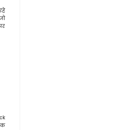
हे
 जो
पर
ck
िक