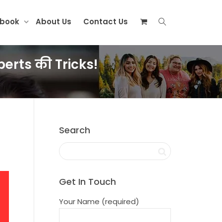
ebook
About Us
Contact Us
erts की Tricks!
Search
Get In Touch
Your Name (required)