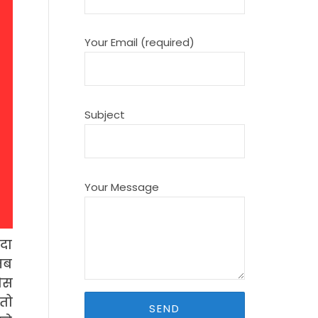
Your Email (required)
Subject
Your Message
दा
 जब
ोस
 तो