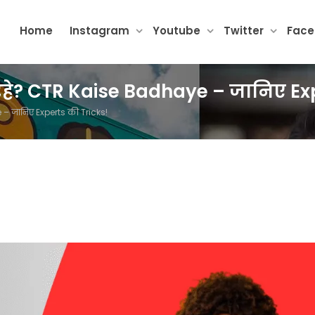
Home
Instagram
Youtube
Twitter
Fac
हे? CTR Kaise Badhaye – जानिए Exp
– जानिए Experts की Tricks!