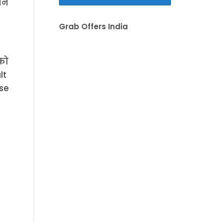
ने
Grab Offers India
पको
ult
se